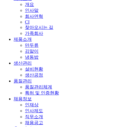
개요
인사말
회사연혁
CI
찾아오시는 길
가족회사
제품소개
만두류
김말이
냉동밥
생산관리
설비현황
생산공정
품질관리
품질관리체계
특허 및 인증현황
채용정보
인재상
인사제도
직무소개
채용공고