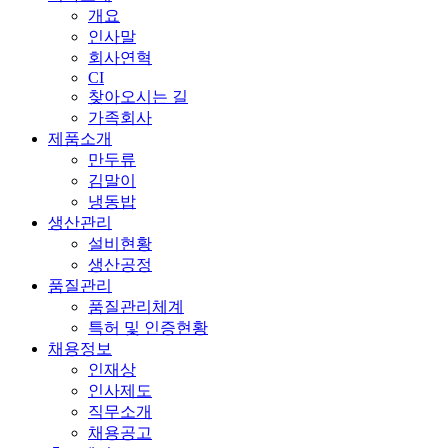
개요
인사말
회사연혁
CI
찾아오시는 길
가족회사
제품소개
만두류
김말이
냉동밥
생산관리
설비현황
생산공정
품질관리
품질관리체계
특허 및 인증현황
채용정보
인재상
인사제도
직무소개
채용공고