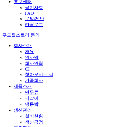
홍보센터
공지사항
FAQ
문의/제안
카탈로그
푸드웰스토리
문의
회사소개
개요
인사말
회사연혁
CI
찾아오시는 길
가족회사
제품소개
만두류
김말이
냉동밥
생산관리
설비현황
생산공정