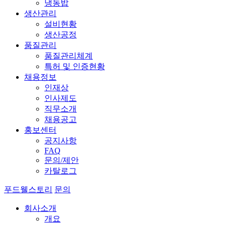
냉동밥
생산관리
설비현황
생산공정
품질관리
품질관리체계
특허 및 인증현황
채용정보
인재상
인사제도
직무소개
채용공고
홍보센터
공지사항
FAQ
문의/제안
카탈로그
푸드웰스토리
문의
회사소개
개요