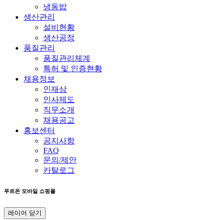
냉동밥
생산관리
설비현황
생산공정
품질관리
품질관리체계
특허 및 인증현황
채용정보
인재상
인사제도
직무소개
채용공고
홍보센터
공지사항
FAQ
문의/제안
카탈로그
푸르온 모바일 쇼핑몰
레이어 닫기