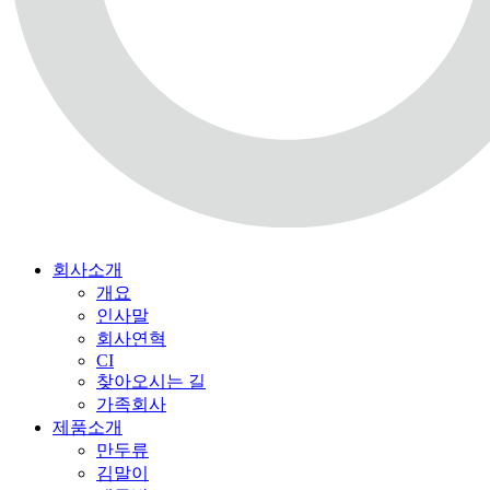
회사소개
개요
인사말
회사연혁
CI
찾아오시는 길
가족회사
제품소개
만두류
김말이