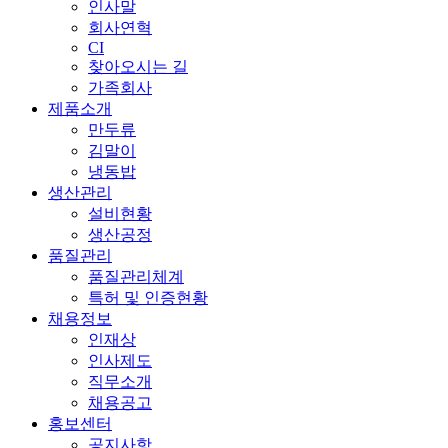
인사말
회사연혁
CI
찾아오시는 길
가족회사
제품소개
만두류
김말이
냉동밥
생산관리
설비현황
생산공정
품질관리
품질관리체계
특허 및 인증현황
채용정보
인재상
인사제도
직무소개
채용공고
홍보센터
공지사항